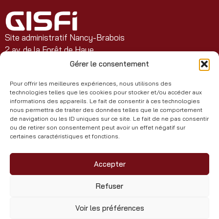
Site administratif Nancy-Brabois
2 av. de la Forêt de Haye
BP 20163 F-54505 Vandoeuvre CEDEX
Gérer le consentement
Pour offrir les meilleures expériences, nous utilisons des
+33(0)3 72 74 41 31
technologies telles que les cookies pour stocker et/ou accéder aux
informations des appareils. Le fait de consentir à ces technologies
Retrouvez-nous sur Facebook
nous permettra de traiter des données telles que le comportement
de navigation ou les ID uniques sur ce site. Le fait de ne pas consentir
ou de retirer son consentement peut avoir un effet négatif sur
Un groupement d'intérêt
certaines caractéristiques et fonctions.
scientifique soutenu par
Accepter
Refuser
2026 © GISFI
Voir les préférences
Déclaration d’accessibilité
Aide à la navigation