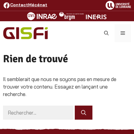
Aller
Facebook
Contact
Mécénat
au
contenu
ME
Rien de trouvé
Il semblerait que nous ne soyons pas en mesure de
trouver votre contenu. Essayez en lançant une
recherche.
Rechercher :